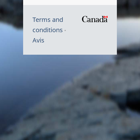
Terms and
/
conditions
Symbole
Avis
du
gouvernem
du
Canada