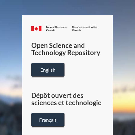
Canada.ca
/
Gouverneme
Open Science and
du
Technology Repository
Canada
English
Dépôt ouvert des
sciences et technologie
Français