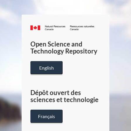
Canada.ca
/
Gouverneme
Open Science and
du
Technology Repository
Canada
English
Dépôt ouvert des
sciences et technologie
Français