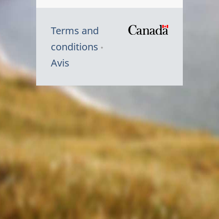
Terms and
/
conditions
Symbole
Avis
du
gouvernem
du
Canada