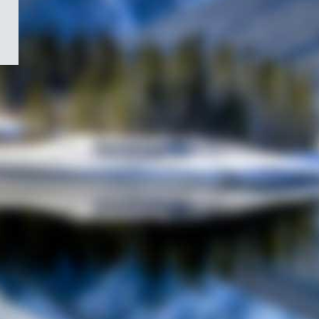
/
Symbole
du
gouvernement
du
Canada