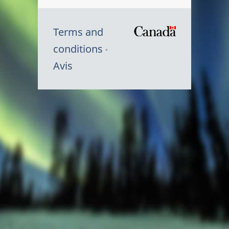
Terms and
/
conditions
Symbole
Avis
du
gouvernem
du
Canada