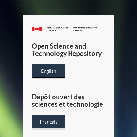
Canada.ca
/
Gouverneme
Open Science and
du
Technology Repository
Canada
English
Dépôt ouvert des
sciences et technologie
Français