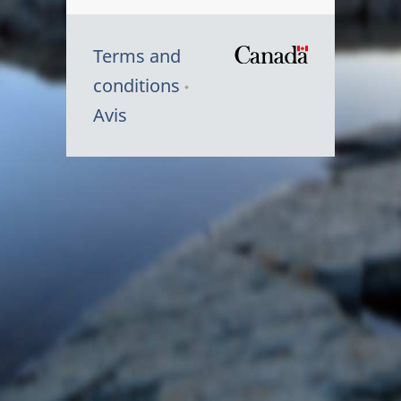
Terms and
/
conditions
Symbole
Avis
du
gouvernem
du
Canada