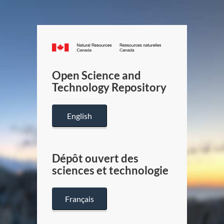
Canada.ca
/
Gouverneme
Open Science and
du
Technology Repository
Canada
English
Dépôt ouvert des
sciences et technologie
Français