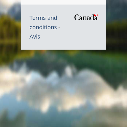
Terms and
/
conditions
Symbole
Avis
du
gouvernem
du
Canada