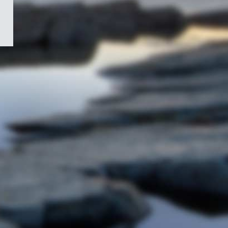
/
Symbole
du
gouvernement
du
Canada