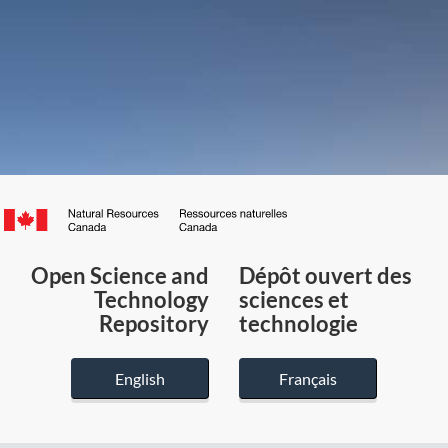
Canada.ca
/
Gouvernement
Open Science and
Dépôt ouvert des
du
Technology
sciences et
Canada
Repository
technologie
English
Français