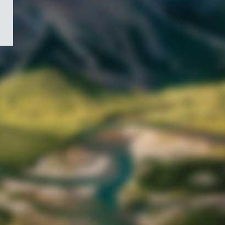
/
Symbole
du
gouvernement
du
Canada