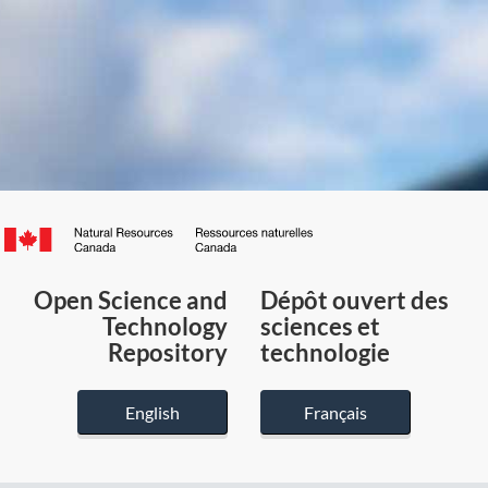
Canada.ca
/
Gouvernement
Open Science and
Dépôt ouvert des
du
Technology
sciences et
Canada
Repository
technologie
English
Français