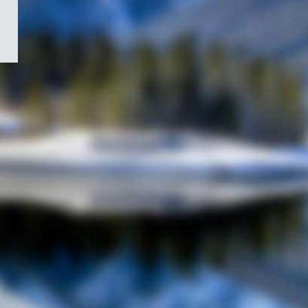
/
Symbole
du
gouvernement
du
Canada