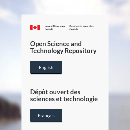
Canada.ca
/
Gouverneme
Open Science and
du
Technology Repository
Canada
English
Dépôt ouvert des
sciences et technologie
Français