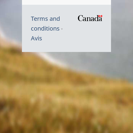
Terms and
/
conditions
Symbole
Avis
du
gouvernem
du
Canada