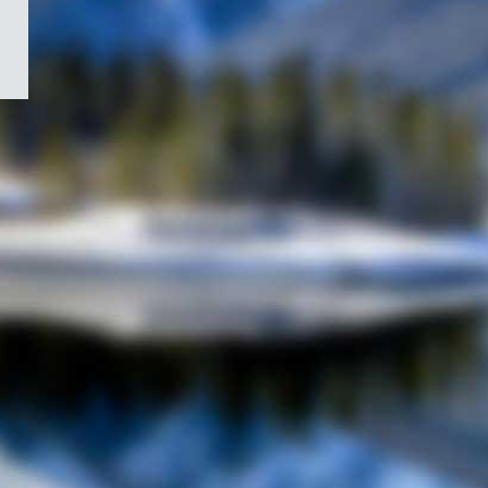
/
Symbole
du
gouvernement
du
Canada