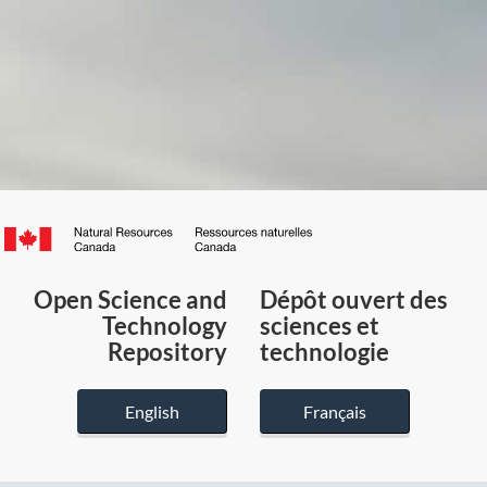
Canada.ca
/
Gouvernement
Open Science and
Dépôt ouvert des
du
Technology
sciences et
Canada
Repository
technologie
English
Français