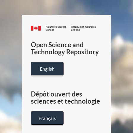
Canada.ca
/
Gouverneme
Open Science and
du
Technology Repository
Canada
English
Dépôt ouvert des
sciences et technologie
Français