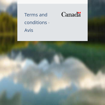
Terms and
/
conditions
Symbole
Avis
du
gouvernem
du
Canada