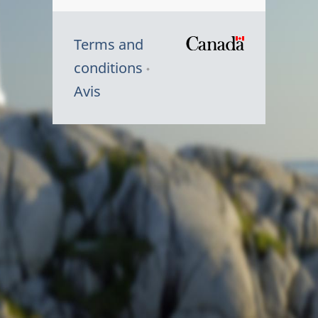
Terms and
/
conditions
Symbole
Avis
du
gouvernem
du
Canada