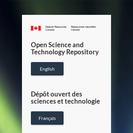
Canada.ca
/
Gouverneme
Open Science and
du
Technology Repository
Canada
English
Dépôt ouvert des
sciences et technologie
Français