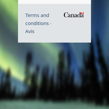
Terms and
/
conditions
Symbole
Avis
du
gouvernem
du
Canada