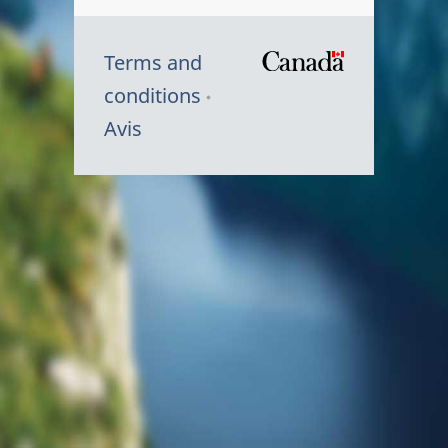
Terms and
/
conditions
Symbole
Avis
du
gouvernem
du
Canada