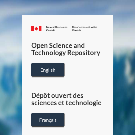
Canada.ca
/
Gouverneme
Open Science and
du
Technology Repository
Canada
English
Dépôt ouvert des
sciences et technologie
Français