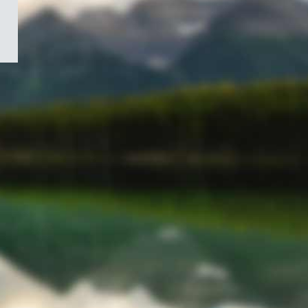
/
Symbole
du
gouvernement
du
Canada