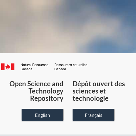
Canada.ca
/
Gouvernement
Open Science and
Dépôt ouvert des
du
Technology
sciences et
Canada
Repository
technologie
English
Français