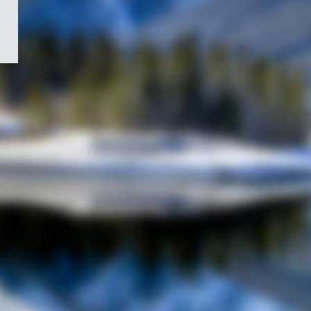
/
Symbole
du
gouvernement
du
Canada