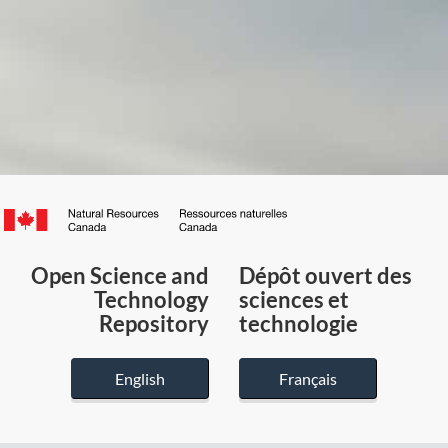
Canada.ca
/
Gouvernement
Open Science and
Dépôt ouvert des
du
Technology
sciences et
Canada
Repository
technologie
English
Français