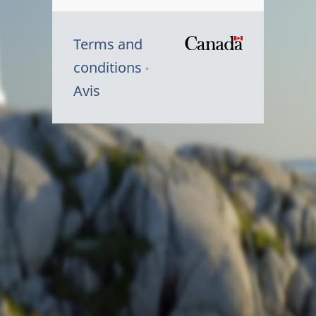
Terms and
/
conditions
Symbole
Avis
du
gouvernem
du
Canada