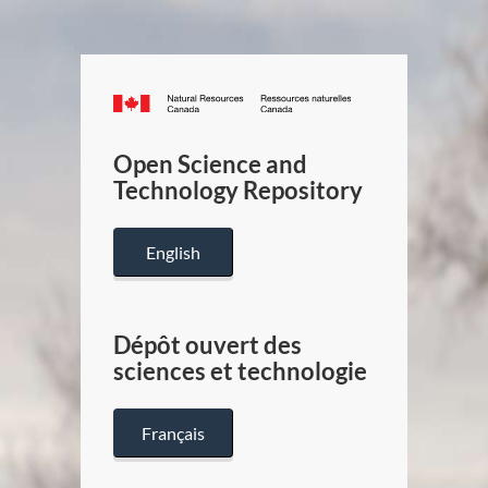
Canada.ca
/
Gouverneme
Open Science and
du
Technology Repository
Canada
English
Dépôt ouvert des
sciences et technologie
Français