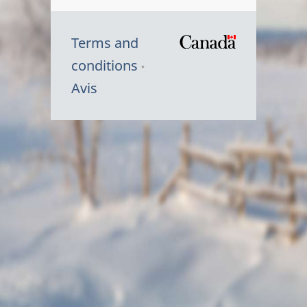
Terms and
/
conditions
Symbole
Avis
du
gouvernem
du
Canada