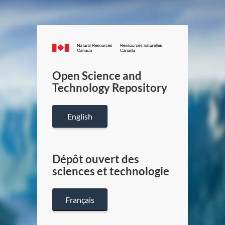
Canada.ca
/
Gouverneme
Open Science and
du
Technology Repository
Canada
English
Dépôt ouvert des
sciences et technologie
Français