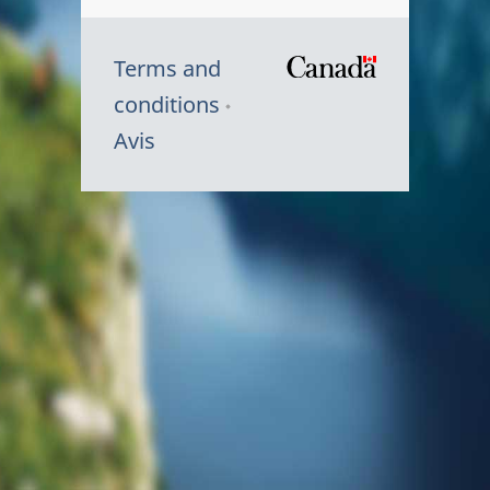
Terms and
/
conditions
Symbole
Avis
du
gouvernem
du
Canada