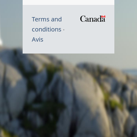
Terms and
/
conditions
Symbole
Avis
du
gouvernem
du
Canada