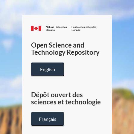
Canada.ca
/
Gouverneme
Open Science and
du
Technology Repository
Canada
English
Dépôt ouvert des
sciences et technologie
Français