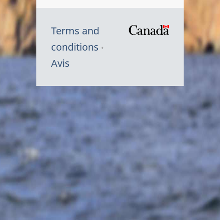
Terms and
/
conditions
Symbole
Avis
du
gouvernem
du
Canada