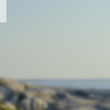
/
Symbole
du
gouvernement
du
Canada