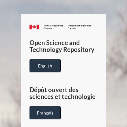
Canada.ca
/
Gouverneme
Open Science and
du
Technology Repository
Canada
English
Dépôt ouvert des
sciences et technologie
Français