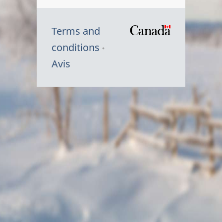
Terms and
/
conditions
Symbole
Avis
du
gouvernem
du
Canada