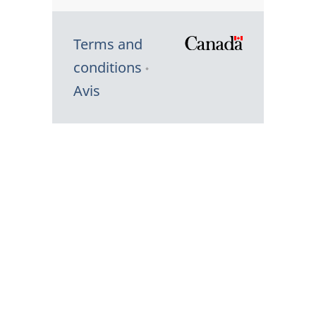
Terms and
/
conditions
Symbole
Avis
du
gouvernem
du
Canada