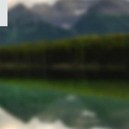
/
Symbole
du
gouvernement
du
Canada