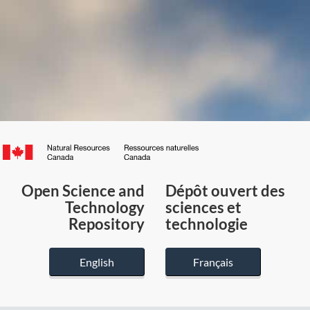
Canada.ca
/
Gouvernement
Open Science and
Dépôt ouvert des
du
Technology
sciences et
Canada
Repository
technologie
English
Français