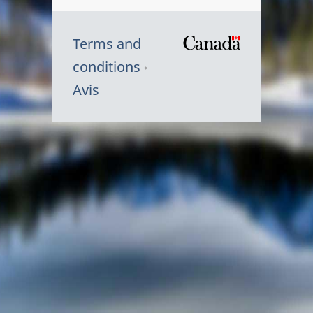
Terms and
/
conditions
Symbole
Avis
du
gouvernem
du
Canada