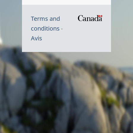
Terms and
/
conditions
Symbole
Avis
du
gouvernem
du
Canada