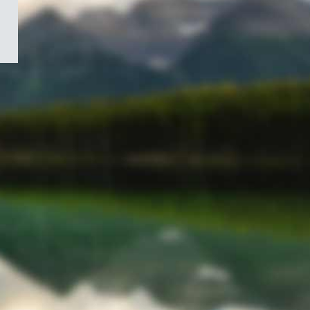
/
Symbole
du
gouvernement
du
Canada