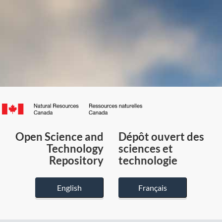
Canada.ca
/
Gouvernement
Open Science and
Dépôt ouvert des
du
Technology
sciences et
Canada
Repository
technologie
English
Français