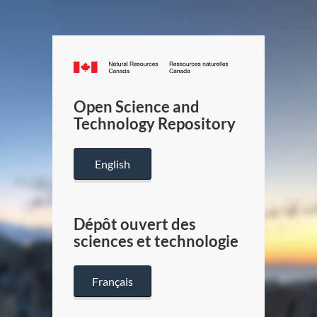
Canada.ca
/
Gouverneme
Open Science and
du
Technology Repository
Canada
English
Dépôt ouvert des
sciences et technologie
Français