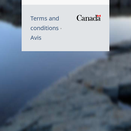
Terms and
/
conditions
Symbole
Avis
du
gouvernem
du
Canada