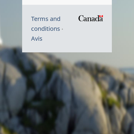
Terms and
/
conditions
Symbole
Avis
du
gouvernem
du
Canada