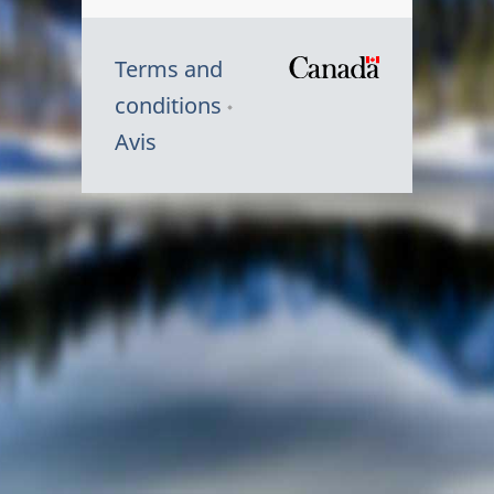
Terms and
/
conditions
Symbole
Avis
du
gouvernem
du
Canada