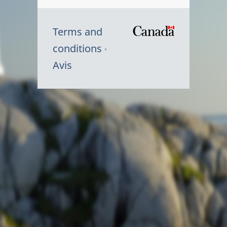
Terms and
/
conditions
Symbole
Avis
du
gouvernem
du
Canada