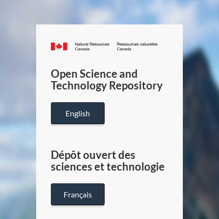
Canada.ca
/
Gouverneme
Open Science and
du
Technology Repository
Canada
English
Dépôt ouvert des
sciences et technologie
Français