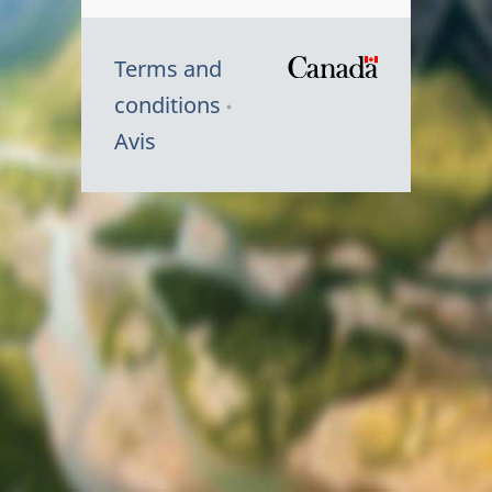
Terms and
/
conditions
Symbole
Avis
du
gouvernem
du
Canada