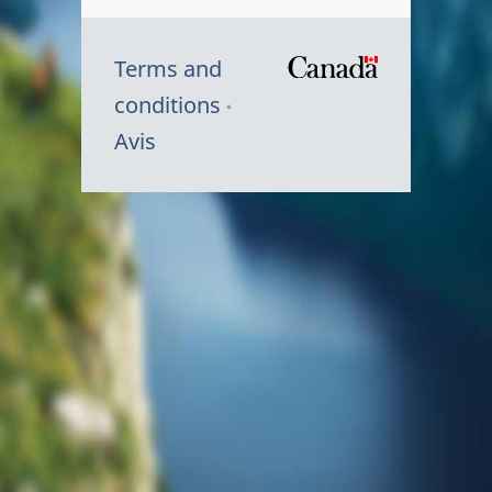
Terms and
/
conditions
Symbole
Avis
du
gouvernem
du
Canada