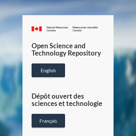
Canada.ca
/
Gouverneme
Open Science and
du
Technology Repository
Canada
English
Dépôt ouvert des
sciences et technologie
Français