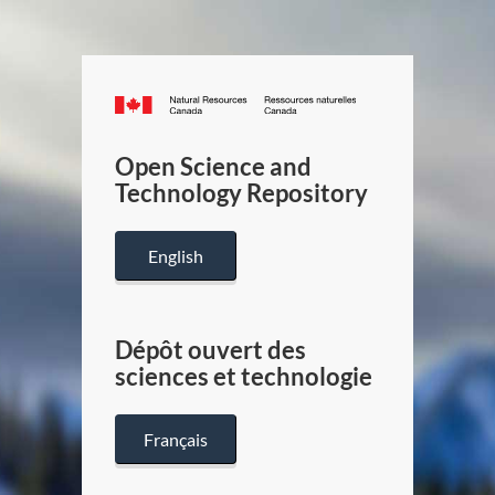
Canada.ca
/
Gouverneme
Open Science and
du
Technology Repository
Canada
English
Dépôt ouvert des
sciences et technologie
Français