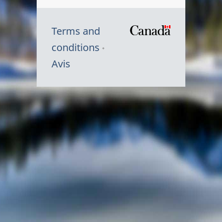
Terms and
/
conditions
Symbole
Avis
du
gouvernem
du
Canada