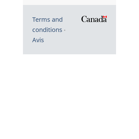
Terms and
/
conditions
Symbole
Avis
du
gouvernem
du
Canada