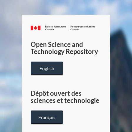
Canada.ca
/
Gouverneme
Open Science and
du
Technology Repository
Canada
English
Dépôt ouvert des
sciences et technologie
Français