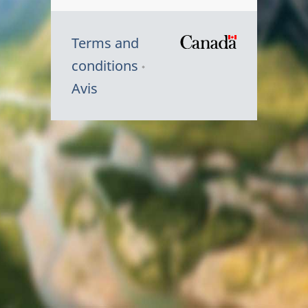
Terms and
/
conditions
Symbole
Avis
du
gouvernem
du
Canada