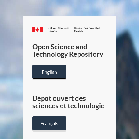
Canada.ca
/
Gouverneme
Open Science and
du
Technology Repository
Canada
English
Dépôt ouvert des
sciences et technologie
Français