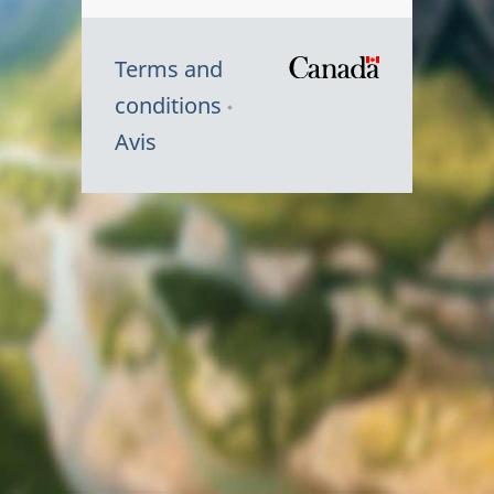
Terms and
/
conditions
Symbole
Avis
du
gouvernem
du
Canada