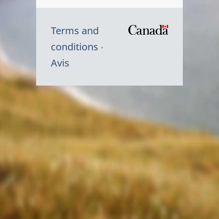
Terms and
/
conditions
Symbole
Avis
du
gouvernem
du
Canada