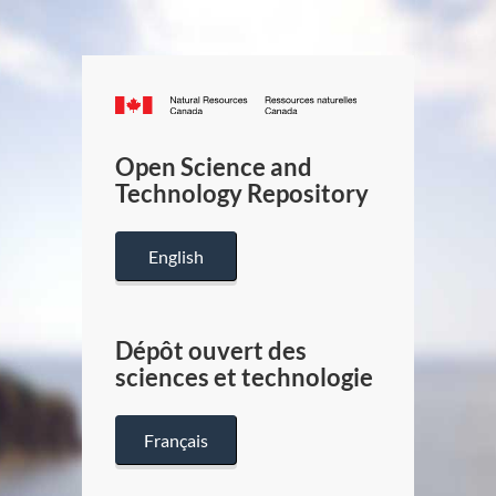
Canada.ca
/
Gouverneme
Open Science and
du
Technology Repository
Canada
English
Dépôt ouvert des
sciences et technologie
Français