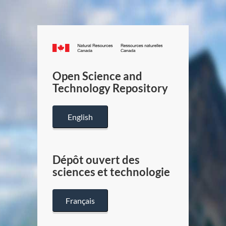
Canada.ca
/
Gouverneme
Open Science and
du
Technology Repository
Canada
English
Dépôt ouvert des
sciences et technologie
Français