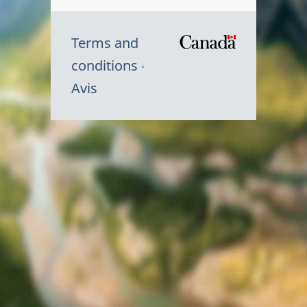
Terms and
/
conditions
Symbole
Avis
du
gouvernem
du
Canada