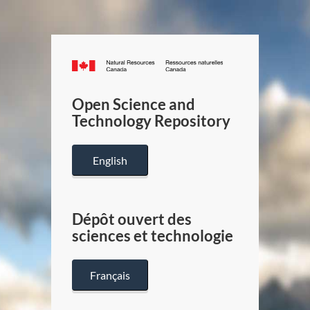
Canada.ca
/
Gouverneme
Open Science and
du
Technology Repository
Canada
English
Dépôt ouvert des
sciences et technologie
Français