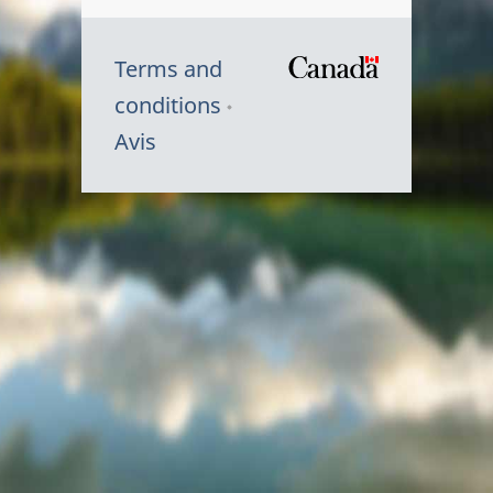
Terms and
/
conditions
Symbole
Avis
du
gouvernem
du
Canada