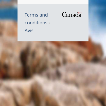
Terms and
/
conditions
Symbole
Avis
du
gouvernem
du
Canada