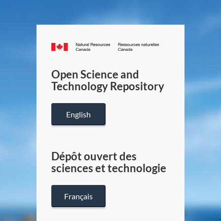
Canada.ca
/
Gouverneme
Open Science and
du
Technology Repository
Canada
English
Dépôt ouvert des
sciences et technologie
Français