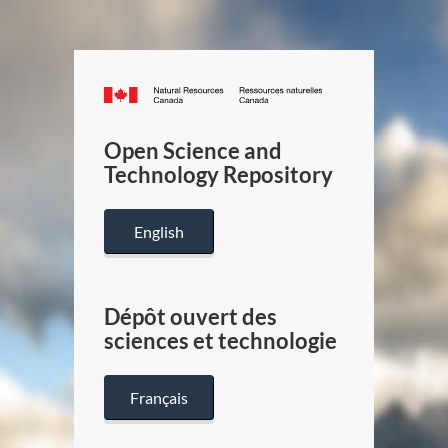
Canada.ca
/
Gouverneme
Open Science and
du
Technology Repository
Canada
English
Dépôt ouvert des
sciences et technologie
Français