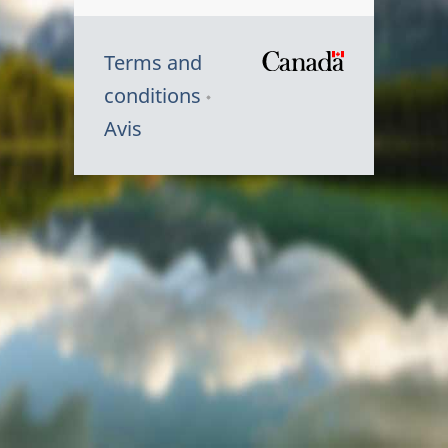
Terms and
/
conditions
Symbole
Avis
du
gouvernem
du
Canada