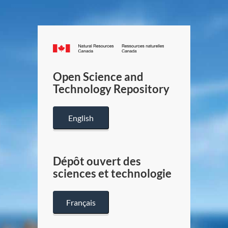
Canada.ca
/
Gouverneme
Open Science and
du
Technology Repository
Canada
English
Dépôt ouvert des
sciences et technologie
Français