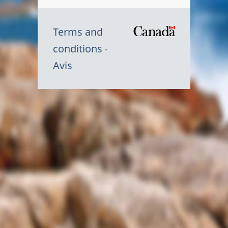
Terms and
/
conditions
Symbole
Avis
du
gouvernem
du
Canada