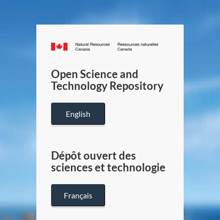
Canada.ca
/
Gouverneme
Open Science and
du
Technology Repository
Canada
English
Dépôt ouvert des
sciences et technologie
Français