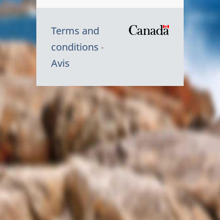
Terms and
/
conditions
Symbole
Avis
du
gouvernem
du
Canada