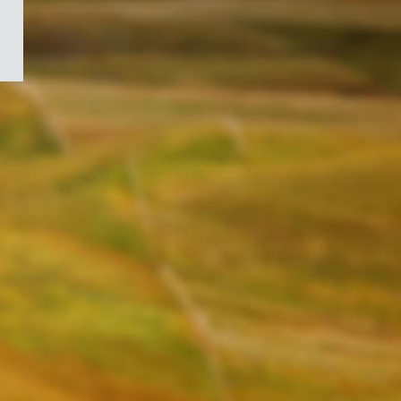
/
Symbole
du
gouvernement
du
Canada