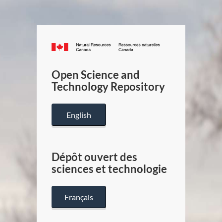
Canada.ca
/
Gouverneme
Open Science and
du
Technology Repository
Canada
English
Dépôt ouvert des
sciences et technologie
Français