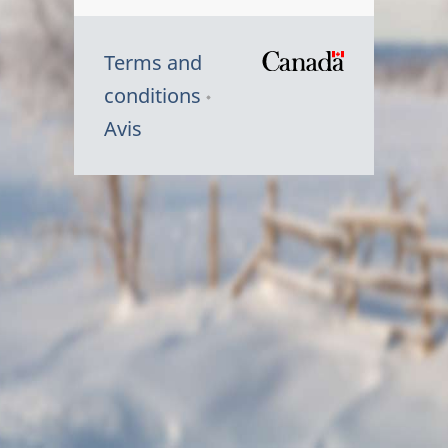
Terms and
/
conditions
Symbole
Avis
du
gouvernem
du
Canada