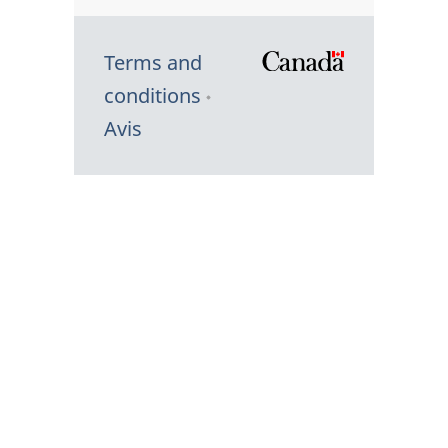
Terms and
/
conditions
Symbole
Avis
du
gouvernem
du
Canada