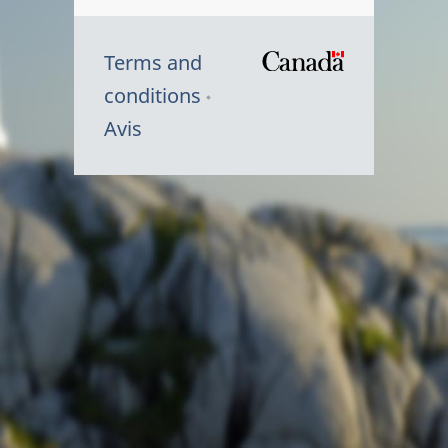
Terms and
/
conditions
Symbole
Avis
du
gouvernem
du
Canada